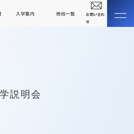
問
入学案内
他校一覧
お問い合わ
せ
大学生・社会人の方へ
卒業生の声
指定校推薦入学について
関西テレビ電気専門学校
高等課程
電気テレビ科
CGアニメーション科
入学説明会