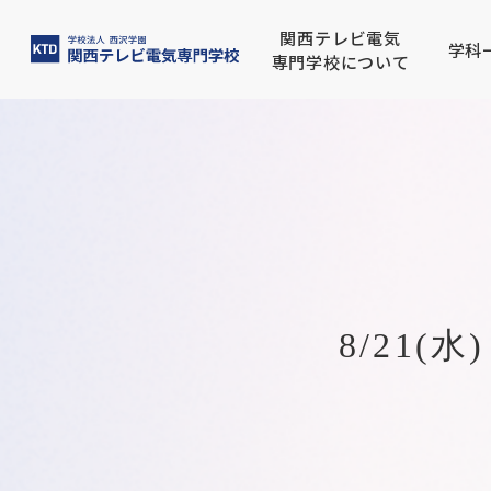
関西テレビ電気
学科
専門学校について
関西テレビ電気専門学校につ
放送電子科
高校生の方へ
就職実績
募集要項
大阪建設専門学校
西沢
電気
保護
目指
学費
大阪
いて
建築学科
IT
留学生の方へ
公募推薦入学について
卒業
一般
ビオトープ科
CG
8/21
バイオエコロジ科
デジ
フォ
日本語学科