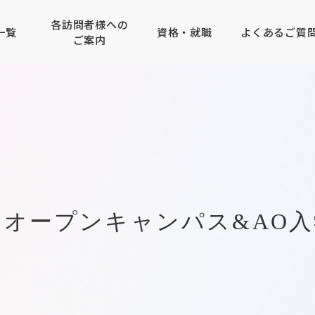
各訪問者様への
一覧
資格・就職
よくあるご質
ご案内
学園エリアガイド
テレビ科
者の方へ
せる仕事
のご案内
コンピューター
専門学校
キャンパスアクセス
電子研究科
学校の先生方へ
取得できる資格
AO入学について
メディカルエステ専門学校
・クラウド科
メディカルエステ学科
生の方へ
入学について
企業採用ご担当者様へ
・ゲーム科
MECインストラクター科
(水) オープンキャンパス&AO
タルクリエータ科
トグラファ科