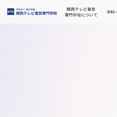
関西テレビ電気
学科
専門学校について
関西テレビ電気専門学校につ
放送電子科
高校生の方へ
就職実績
募集要項
大阪建設専門学校
西沢
電気
保護
目指
学費
大阪
いて
建築学科
IT
留学生の方へ
公募推薦入学について
卒業
一般
ビオトープ科
CG
バイオエコロジ科
デジ
フォ
日本語学科