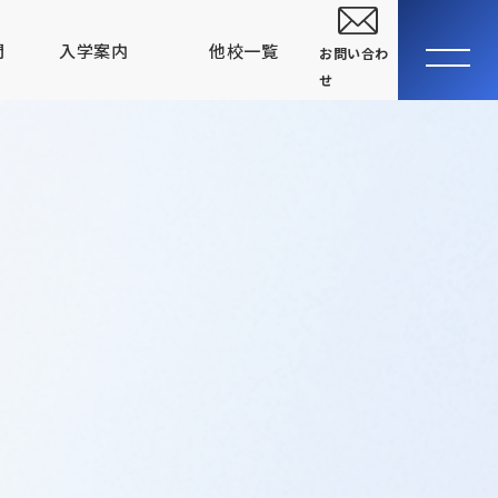
問
入学案内
他校一覧
お問い合わ
せ
大学生・社会人の方へ
卒業生の声
指定校推薦入学について
関西テレビ電気専門学校
高等課程
電気テレビ科
CGアニメーション科